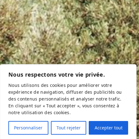
Nous respectons votre vie privée.
Nous utilisons des cookies pour améliorer votre
expérience de navigation, diffuser des publicités ou
Le Golfe De Corinthe Et Le
des contenus personnalisés et analyser notre trafic.
Péloponnèse
En cliquant sur « Tout accepter », vous consentez à
notre utilisation des cookies.
Le canal et les stations balnéaires du Golfe de Corinthe,
les sites de Mycènes et Epidaure, nauplie et les plages
Personnaliser
Tout rejeter
Accepter tout
d’Argolide, Sparte, Mystra et ses églises byzantines, les